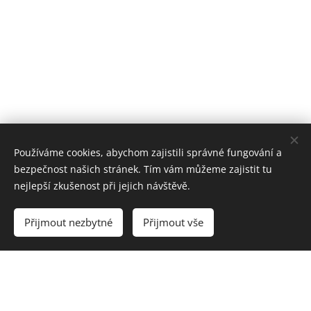
Používáme cookies, abychom zajistili správné fungování a
bezpečnost našich stránek. Tím vám můžeme zajistit tu
nejlepší zkušenost při jejich návštěvě.
Přijmout nezbytné
Přijmout vše