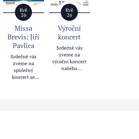
Kvě
Kvě
26
26
Missa
Výroční
Brevis: Jiří
koncert
Pavlica
Srdečně vás
zveme na
Srdečně vás
výroční koncert
zveme na
našeho
společný
Českolipského
koncert se
Evergreenu!
sborem
Těšíme se na
BOLESLAV,
vás ve středu
který se koná
28. června
27. června 2023
2023 od 18
v Mladé
hodin v
Boleslavi.
českolipské
Zazní Missa
Bazilice Všech
Brevis a další
svatých
sborové