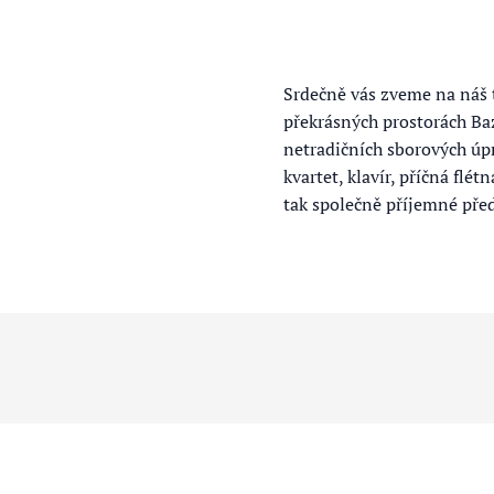
Srdečně vás zveme na náš t
překrásných prostorách Baz
netradičních sborových úp
kvartet, klavír, příčná flé
tak společně příjemné pře