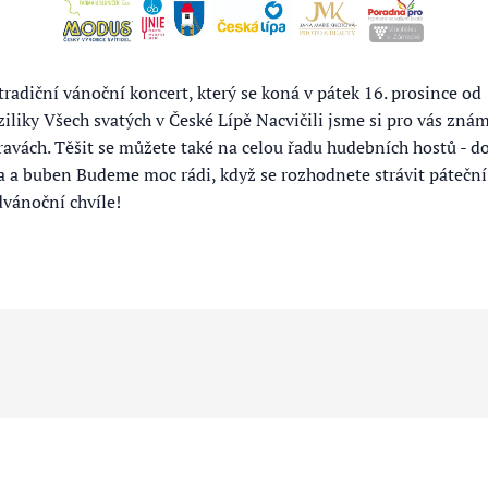
radiční vánoční koncert, který se koná v pátek 16. prosince od 
iliky Všech svatých v České Lípě Nacvičili jsme si pro vás znám
ravách. Těšit se můžete také na celou řadu hudebních hostů - 
tna a buben Budeme moc rádi, když se rozhodnete strávit páteční
dvánoční chvíle!