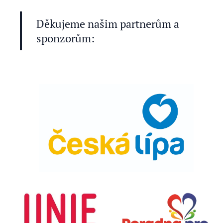
Děkujeme našim partnerům a
sponzorům: