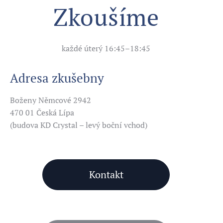
Zkoušíme
každé úterý 16:45–18:45
Adresa zkušebny
Boženy Němcové 2942
470 01 Česká Lípa
(budova KD Crystal – levý boční vchod)
Kontakt