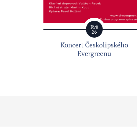
Kvě
26
Koncert Českolipského
Evergreenu